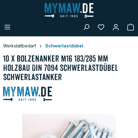
alt springen
W
Werkstattbedarf
Schwerlastdübel
10 x Bolzenanker M16 183/285 mm
Holzbau DIN 7094 Schwerlastdübel
Schwerlastanker
Bildergalerie überspringen