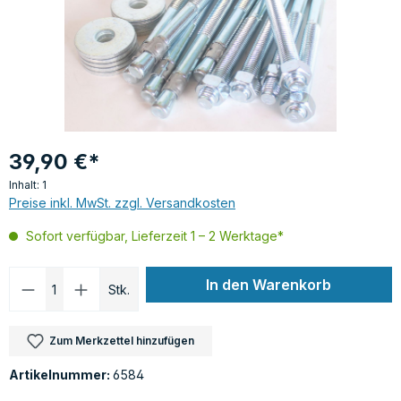
39,90 €*
Inhalt:
1
Preise inkl. MwSt. zzgl. Versandkosten
Sofort verfügbar, Lieferzeit 1 – 2 Werktage*
Produkt Anzahl: Gib den gewünschten Wer
In den Warenkorb
Stk.
Zum Merkzettel hinzufügen
Artikelnummer:
6584