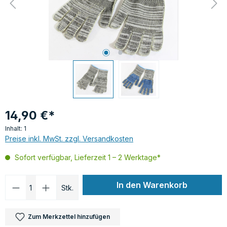
14,90 €*
Inhalt:
1
Preise inkl. MwSt. zzgl. Versandkosten
Sofort verfügbar, Lieferzeit 1 – 2 Werktage*
Produkt Anzahl: Gib den gewünschten Wer
In den Warenkorb
Stk.
Zum Merkzettel hinzufügen