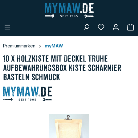
alt springen
W
Premiummarken
myMAW
10 x Holzkiste mit Deckel Truhe
Aufbewahrungsbox Kiste Scharnier
Basteln Schmuck
Bildergalerie überspringen