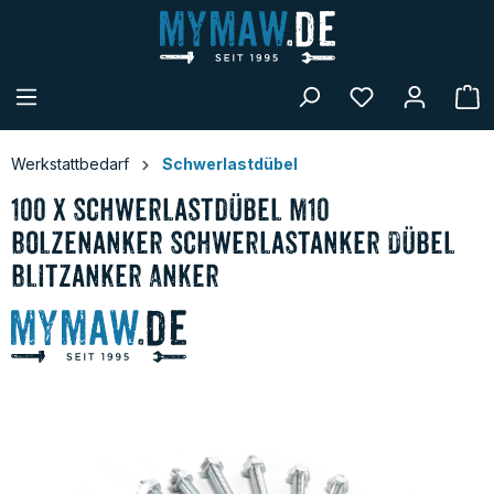
alt springen
W
Werkstattbedarf
Schwerlastdübel
100 x Schwerlastdübel M10
Bolzenanker Schwerlastanker Dübel
Blitzanker Anker
Bildergalerie überspringen