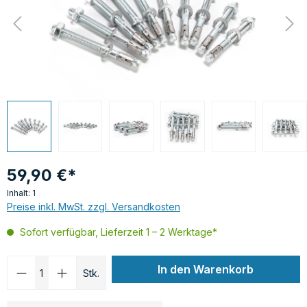
59,90 €*
Inhalt:
1
Preise inkl. MwSt. zzgl. Versandkosten
Sofort verfügbar, Lieferzeit 1 – 2 Werktage*
Produkt Anzahl: Gib den gewünschten Wer
In den Warenkorb
Stk.