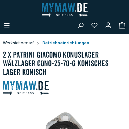
alt springen
W
Werkstattbedarf
Betriebseinrichtungen
2 x PATRINI GIACOMO Konuslager
Wälzlager CONO-25-70-G konisches
Lager konisch
Bildergalerie überspringen