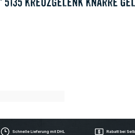
8" 5135 Kreuzgelenk Knarre G
Schnelle Lieferung mit DHL
Rabatt bei Sel