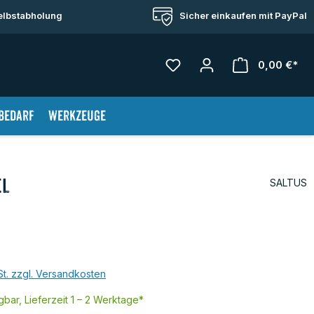
Selbstabholung
Sicher einkaufen mit PayPal
0,00 €*
War
bedarf
Werkzeuge
el
SALTUS
St. zzgl. Versandkosten
bar, Lieferzeit 1 – 2 Werktage*