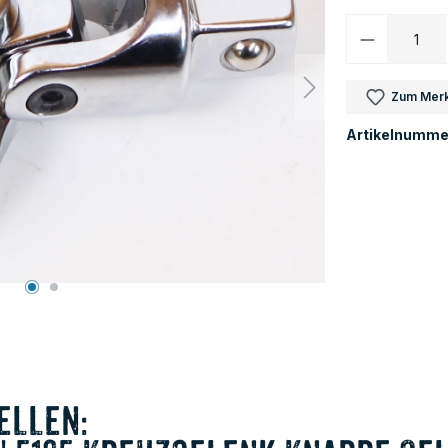
Produkt 
Zum Merk
Artikelnumme
ellen: