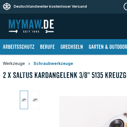
springen
Zur Hauptnavigation springen
Deutschlandweiter kostenloser Versand
Arbeitsschutz
Berufe
Drechseln
Garten & Outdoo
Werkzeuge
Schraubwerkzeuge
2 x SALTUS Kardangelenk 3/8" 5135 Kreu
Bildergalerie überspringen