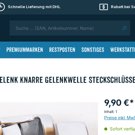
Schnelle Lieferung mit DHL
Rabatt bei 
r
Premiummarken
Restposten
Sonstiges
Werkstatt
zgelenk Knarre Gelenkwelle Steckschlüss
9,90 €*
Inhalt:
1
Preise inkl. Mw
Sofort verfüg