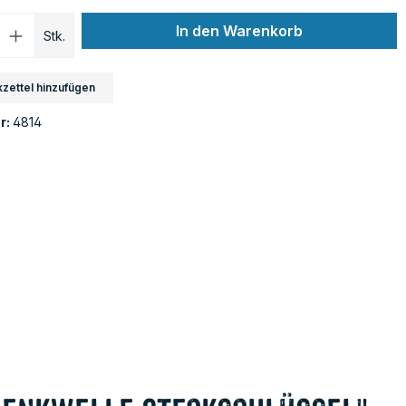
Anzahl: Gib den gewünschten Wert ein o
In den Warenkorb
Stk.
zettel hinzufügen
r:
4814