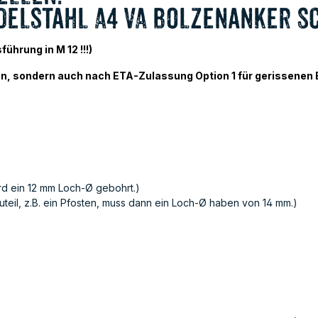
delstahl A4 VA Bolzenanker S
hrung in M 12 !!!)
n, sondern auch nach ETA-Zulassung Option 1 für gerissenen B
ird ein 12 mm Loch-Ø gebohrt.)
teil, z.B. ein Pfosten, muss dann ein Loch-Ø haben von 14 mm.)