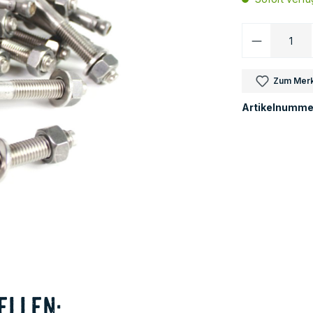
Produkt 
Zum Merk
Artikelnumme
ellen: