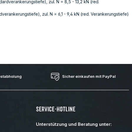
rdverankerungstiefe), zul. N = 8,5 - 13,2 kN (red.
erankerungstiefe), zul. N = 6,1 - 9,4 kN (red. Verankerungstiefe)
bstabholung
Sicher einkaufen mit PayPal
Service-Hotline
Unterstützung und Beratung unter: