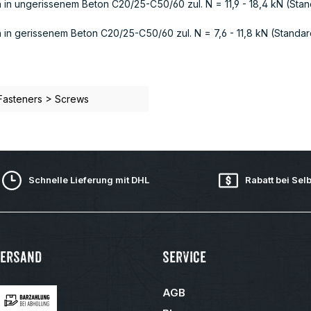
in ungerissenem Beton C20/25-C50/60 zul. N = 11,9 - 18,4 kN (Standa
n gerissenem Beton C20/25-C50/60 zul. N = 7,6 - 11,8 kN (Standardv
Fasteners > Screws
Schnelle Lieferung mit DHL
Rabatt bei Sel
Versand
Service
AGB