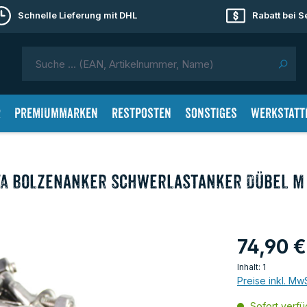
Schnelle Lieferung mit DHL
Rabatt bei 
r
Premiummarken
Restposten
Sonstiges
Werkstatt
VA Bolzenanker Schwerlastanker Dübel M 
74,90 
Inhalt:
1
Preise inkl. Mw
Sofort verfüg