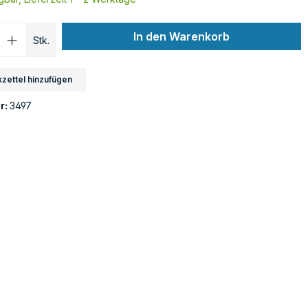
Anzahl: Gib den gewünschten Wert ein o
In den Warenkorb
Stk.
zettel hinzufügen
r:
3497