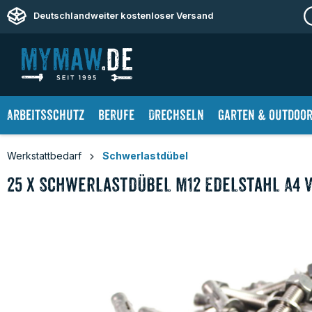
springen
Zur Hauptnavigation springen
Deutschlandweiter kostenloser Versand
Arbeitsschutz
Berufe
Drechseln
Garten & Outdoo
Werkstattbedarf
Schwerlastdübel
25 x Schwerlastdübel M12 Edelstahl A4 
Bildergalerie überspringen