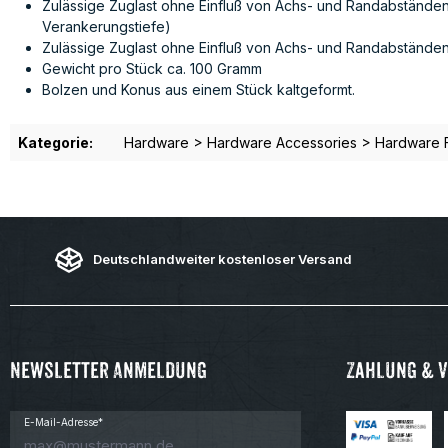
Zulässige Zuglast ohne Einfluß von Achs- und Randabständen 
Verankerungstiefe)
Zulässige Zuglast ohne Einfluß von Achs- und Randabständen i
Gewicht pro Stück ca. 100 Gramm
Bolzen und Konus aus einem Stück kaltgeformt.
Kategorie:
Hardware > Hardware Accessories > Hardware 
Deutschlandweiter kostenloser Versand
Newsletter Anmeldung
Zahlung & 
E-Mail-Adresse*