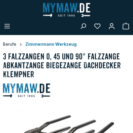
alt springen
W
Berufe
Zimmermann Werkzeug
3 Falzzangen 0, 45 und 90° Falzzange
Abkantzange Biegezange Dachdecker
Klempner
Bildergalerie überspringen