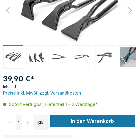
39,90 €*
Inhalt:
1
Preise inkl. MwSt. zzgl. Versandkosten
Sofort verfügbar, Lieferzeit 1 – 2 Werktage*
Produkt Anzahl: Gib den gewünschten Wer
In den Warenkorb
Stk.