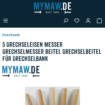
alt springen
W
Drechseln
5 Drechseleisen Messer
Drechselmesser Beitel Drechselbeitel
für Drechselbank
Bildergalerie überspringen