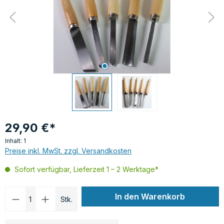
29,90 €*
Inhalt:
1
Preise inkl. MwSt. zzgl. Versandkosten
Sofort verfügbar, Lieferzeit 1 – 2 Werktage*
Produkt Anzahl: Gib den gewünschten Wer
In den Warenkorb
Stk.