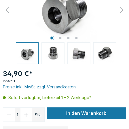
34,90 €*
Inhalt:
1
Preise inkl. MwSt. zzgl. Versandkosten
Sofort verfügbar, Lieferzeit 1 – 2 Werktage*
Produkt Anzahl: Gib den gewünschten Wer
In den Warenkorb
Stk.