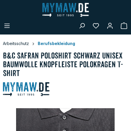
alt springen
W
Arbeitsschutz
Berufsbekleidung
B&C SAFRAN Poloshirt schwarz Unisex
Baumwolle Knopfleiste Polokragen T-
Shirt
Bildergalerie überspringen