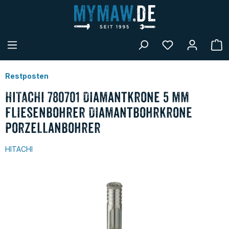
alt springen
W
Restposten
HITACHI 780701 Diamantkrone 5 mm
Fliesenbohrer Diamantbohrkrone
Porzellanbohrer
HITACHI
Bildergalerie überspringen