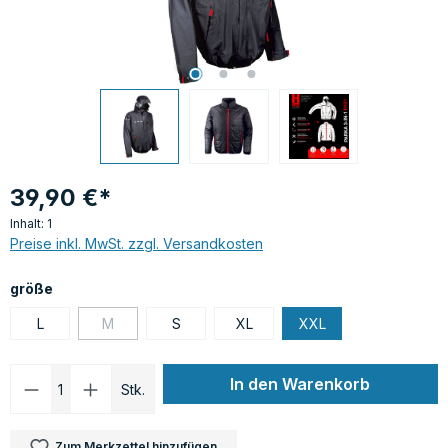
39,90 €*
Inhalt:
1
Preise inkl. MwSt. zzgl. Versandkosten
auswählen
größe
L
M
S
XL
XXL
(Diese Option ist zurzeit nicht verfügbar.)
Produkt Anzahl: Gib den gewünschten Wer
In den Warenkorb
Stk.
Zum Merkzettel hinzufügen