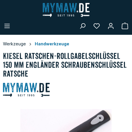
alt springen
W
Werkzeuge
Handwerkzeuge
KIESEL Ratschen-Rollgabelschlüssel
150 mm Engländer Schraubenschlüssel
Ratsche
Bildergalerie überspringen