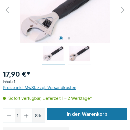
17,90 €*
Inhalt:
1
Preise inkl. MwSt. zzgl. Versandkosten
Sofort verfügbar, Lieferzeit 1 – 2 Werktage*
Produkt Anzahl: Gib den gewünschten Wer
In den Warenkorb
Stk.