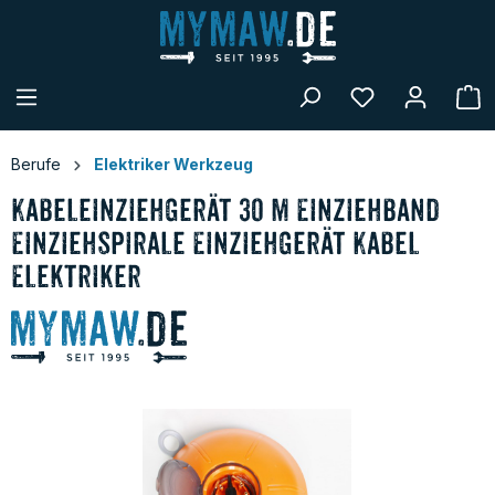
alt springen
W
Berufe
Elektriker Werkzeug
Kabeleinziehgerät 30 m Einziehband
Einziehspirale Einziehgerät Kabel
Elektriker
Bildergalerie überspringen