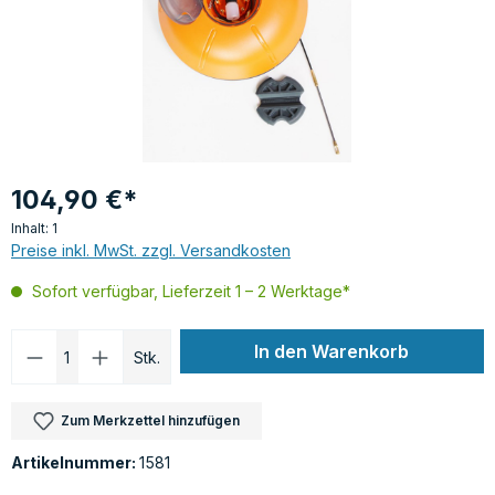
104,90 €*
Inhalt:
1
Preise inkl. MwSt. zzgl. Versandkosten
Sofort verfügbar, Lieferzeit 1 – 2 Werktage*
Produkt Anzahl: Gib den gewünschten Wer
In den Warenkorb
Stk.
Zum Merkzettel hinzufügen
Artikelnummer:
1581