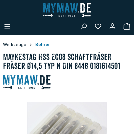
alt springen
W
Werkzeuge
Bohrer
MAYKESTAG HSS ECo8 Schaftfräser
Fräser ø14,5 Typ N DIN 844B 0181614501
Bildergalerie überspringen