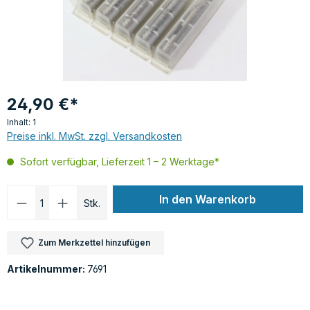
24,90 €*
Inhalt:
1
Preise inkl. MwSt. zzgl. Versandkosten
Sofort verfügbar, Lieferzeit 1 – 2 Werktage*
Produkt Anzahl: Gib den gewünschten Wer
In den Warenkorb
Stk.
Zum Merkzettel hinzufügen
Artikelnummer:
7691