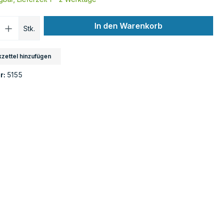
Anzahl: Gib den gewünschten Wert ein o
In den Warenkorb
Stk.
zettel hinzufügen
r:
5155