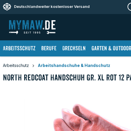
springen
Zur Hauptnavigation springen
Deutschlandweiter kostenloser Versand
Arbeitsschutz
Berufe
Drechseln
Garten & Outdoo
Arbeitsschutz
Arbeitshandschuhe & Handschutz
NORTH Redcoat Handschuh Gr. XL rot 12
Bildergalerie überspringen