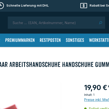
Schnelle Lieferung mit DHL
Rabatt bei 
r
Premiummarken
Restposten
Sonstiges
Werkstatt
 Paar Arbeitshandschuhe Handschuhe Gumm
19,90 €
Inhalt:
1
Preise inkl. Mw
Sofort verfüg