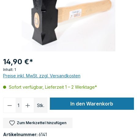
14,90 €*
Inhalt:
1
Preise inkl. MwSt. zzgl. Versandkosten
Sofort verfügbar, Lieferzeit 1 – 2 Werktage*
Produkt Anzahl: Gib den gewünschten Wer
In den Warenkorb
Stk.
Zum Merkzettel hinzufügen
Artikelnummer:
6141