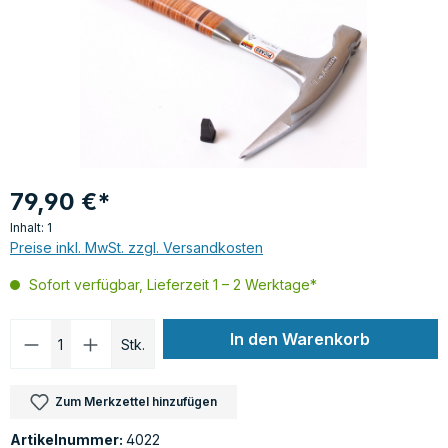
79,90 €*
Inhalt:
1
Preise inkl. MwSt. zzgl. Versandkosten
Sofort verfügbar, Lieferzeit 1 – 2 Werktage*
Produkt Anzahl: Gib den gewünschten Wer
In den Warenkorb
Stk.
Zum Merkzettel hinzufügen
Artikelnummer:
4022