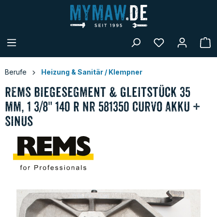
alt springen
W
Berufe
Heizung & Sanitär / Klempner
REMS Biegesegment & Gleitstück 35
mm, 1 3/8" 140 R Nr 581350 Curvo Akku +
Sinus
Bildergalerie überspringen