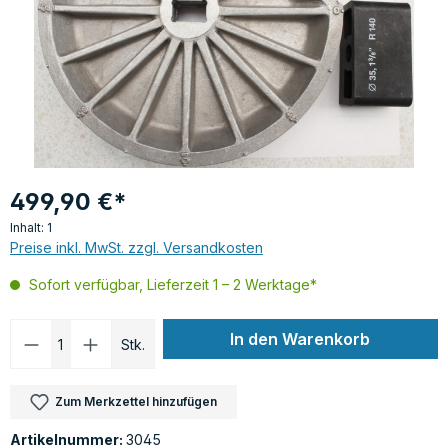
499,90 €*
Inhalt:
1
Preise inkl. MwSt. zzgl. Versandkosten
Sofort verfügbar, Lieferzeit 1 – 2 Werktage*
Produkt Anzahl: Gib den gewünschten Wer
In den Warenkorb
Stk.
Zum Merkzettel hinzufügen
Artikelnummer:
3045