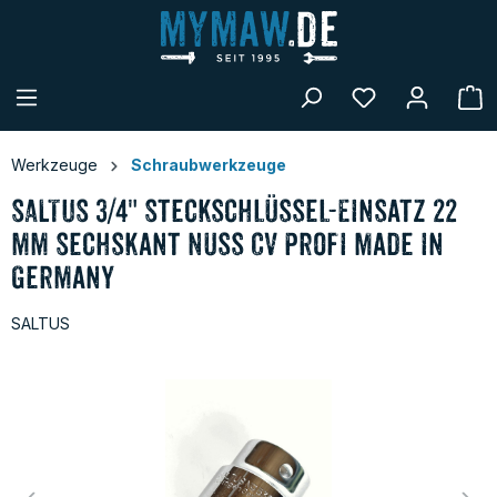
alt springen
W
Werkzeuge
Schraubwerkzeuge
SALTUS 3/4" Steckschlüssel-Einsatz 22
mm Sechskant Nuss CV Profi Made in
Germany
SALTUS
Bildergalerie überspringen