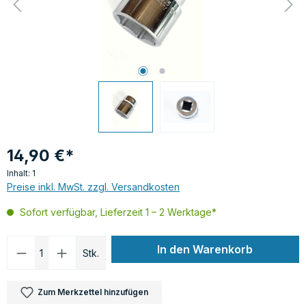
14,90 €*
Inhalt:
1
Preise inkl. MwSt. zzgl. Versandkosten
Sofort verfügbar, Lieferzeit 1 – 2 Werktage*
Produkt Anzahl: Gib den gewünschten Wer
In den Warenkorb
Stk.
Zum Merkzettel hinzufügen