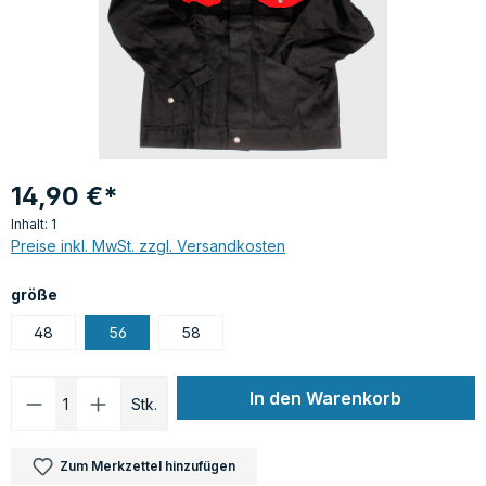
14,90 €*
Inhalt:
1
Preise inkl. MwSt. zzgl. Versandkosten
auswählen
größe
48
56
58
Produkt Anzahl: Gib den gewünschten Wer
In den Warenkorb
Stk.
Zum Merkzettel hinzufügen