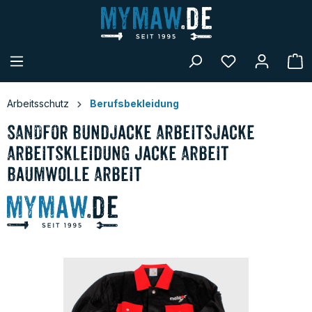
alt springen
W
Arbeitsschutz
Berufsbekleidung
SANDFOR Bundjacke Arbeitsjacke
Arbeitskleidung Jacke Arbeit
Baumwolle Arbeit
Bildergalerie überspringen