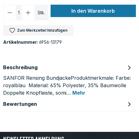
Produkt Anzahl: Gib den gewünschten Wer
In den Warenkorb
Stk.
Zum Merkzettel hinzufügen
Artikelnummer:
6956-13179
Beschreibung
SANFOR Rensing BundjackeProduktmerkmale: Farbe:
royalblau Material: 65% Polyester, 35% Baumwolle
Doppelte Knopfleiste, somi…
Mehr
Bewertungen