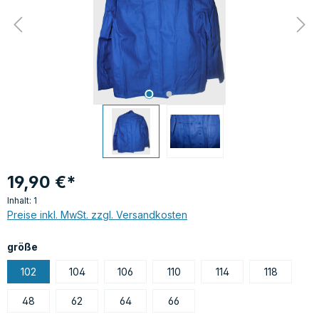
19,90 €*
Inhalt:
1
Preise inkl. MwSt. zzgl. Versandkosten
auswählen
größe
102
104
106
110
114
118
48
62
64
66