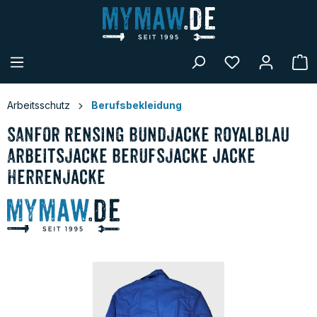
alt springen
W
Arbeitsschutz
Berufsbekleidung
SANFOR Rensing Bundjacke royalblau
Arbeitsjacke Berufsjacke Jacke
Herrenjacke
Bildergalerie überspringen