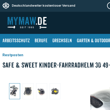
springen
Zur Hauptnavigation springen
Deutschlandweiter kostenloser Versand
Arbeitsschutz
Berufe
Drechseln
Garten & Outdoo
Restposten
Safe & Sweet Kinder-Fahrradhelm 3D 49
Bildergalerie überspringen