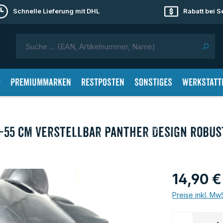
Schnelle Lieferung mit DHL
Rabatt bei 
r
Premiummarken
Restposten
Sonstiges
Werkstatt
–55 cm Verstellbar Panther Design Robus
14,90 €
Preise inkl. Mw
Produkt 