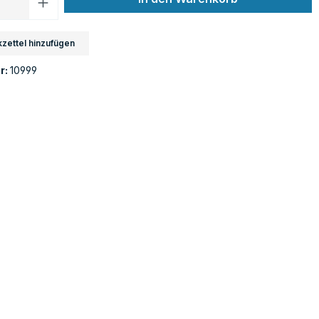
zettel hinzufügen
r:
10999