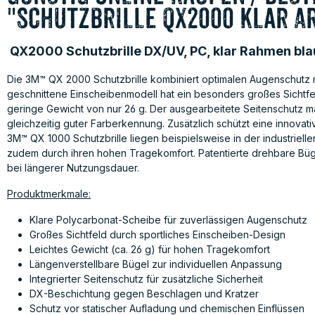
"Schutzbrille QX2000 klar A
QX2000 Schutzbrille DX/UV, PC, klar Rahmen bla
Die 3M™ QX 2
000 Schutzbrille kombiniert optimalen Augenschutz
geschnittene Einscheibenmodell hat ein besonders großes Sichtfe
geringe Gewicht von nur 26 g. Der ausgearbeitete Seitenschutz m
gleichzeitig guter Farberkennung. Zusätzlich schützt eine innova
3M™ QX 1000 Schutzbrille liegen beispielsweise in der industri
zudem durch ihren hohen Tragekomfort. Patentierte drehbare Bü
bei längerer Nutzungsdauer.
Produktmerkmale:
Klare Polycarbonat-Scheibe für zuverlässigen Augenschutz
Großes Sichtfeld durch sportliches Einscheiben-Design
Leichtes Gewicht (ca. 26 g) für hohen Tragekomfort
Längenverstellbare Bügel zur individuellen Anpassung
Integrierter Seitenschutz für zusätzliche Sicherheit
DX-Beschichtung gegen Beschlagen und Kratzer
Schutz vor statischer Aufladung und chemischen Einflüssen