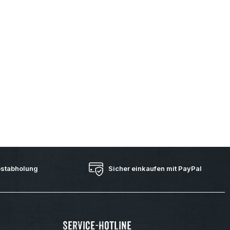
bstabholung
Sicher einkaufen mit PayPal
Service-Hotline