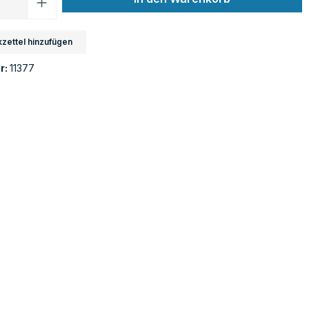
zettel hinzufügen
r:
11377