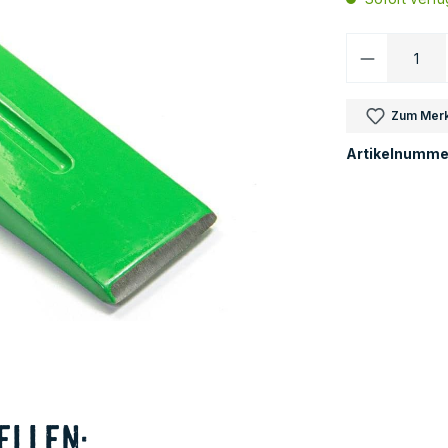
Produkt 
Zum Merk
Artikelnumme
ellen: