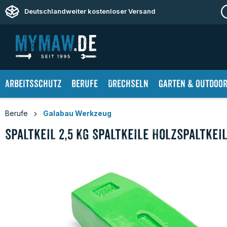
springen
Zur Hauptnavigation springen
Deutschlandweiter kostenloser Versand
Arbeitsschutz
Berufe
Drechseln
Garten & Outdoo
Berufe
Galabau Werkzeug
Spaltkeil 2,5 Kg Spaltkeile Holzspaltkei
Bildergalerie überspringen