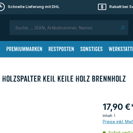
Schnelle Lieferung mit DHL
Rabatt bei 
r
Premiummarken
Restposten
Sonstiges
Werkstatt
l Holzspalter Keil Keile Holz Brennholz
17,90 €
Inhalt:
1
Preise inkl. Mw
Sofort verfüg