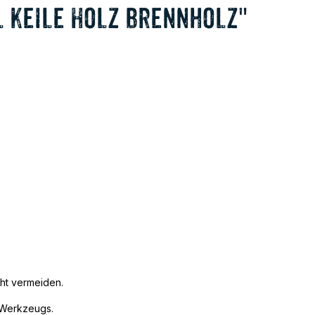
il Keile Holz Brennholz"
cht vermeiden.
 Werkzeugs.