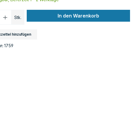
Anzahl: Gib den gewünschten Wert ein o
In den Warenkorb
Stk.
zettel hinzufügen
r:
1759