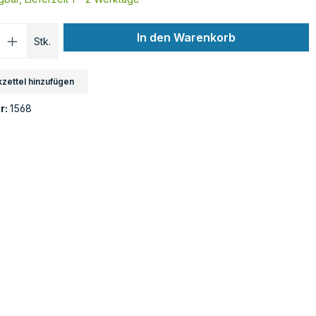
Anzahl: Gib den gewünschten Wert ein o
In den Warenkorb
Stk.
zettel hinzufügen
r:
1568