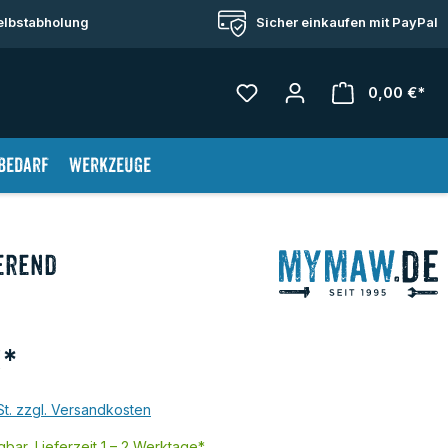
Selbstabholung
Sicher einkaufen mit PayPal
0,00 €*
War
bedarf
Werkzeuge
erend
€*
St. zzgl. Versandkosten
bar, Lieferzeit 1 – 2 Werktage*