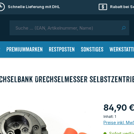
Schnelle Lieferung mit DHL
Rabatt bei 
r
Premiummarken
Restposten
Sonstiges
Werkstatt
echselbank Drechselmesser selbstzentri
84,90 
Inhalt:
1
Preise inkl. Mw
Sofort verfüg