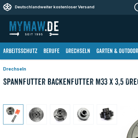
springen
Zur Hauptnavigation springen
Deutschlandweiter kostenloser Versand
Arbeitsschutz
Berufe
Drechseln
Garten & Outdoo
Drechseln
Spannfutter Backenfutter M33 x 3,5 Dr
Bildergalerie überspringen