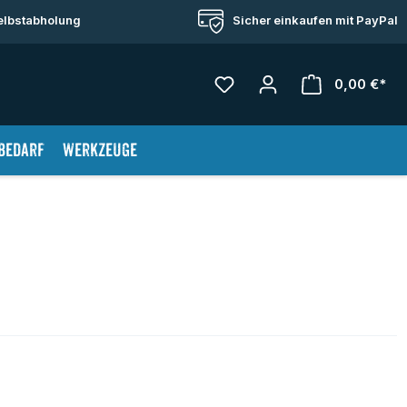
Selbstabholung
Sicher einkaufen mit PayPal
0,00 €*
War
bedarf
Werkzeuge